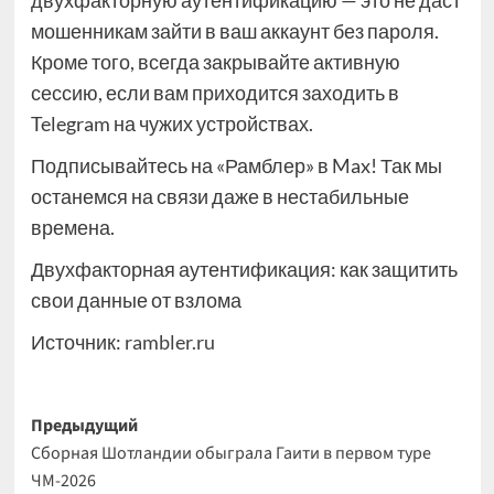
двухфакторную аутентификацию — это не даст
мошенникам зайти в ваш аккаунт без пароля.
Кроме того, всегда закрывайте активную
сессию, если вам приходится заходить в
Telegram на чужих устройствах.
Подписывайтесь на «Рамблер» в Max! Так мы
останемся на связи даже в нестабильные
времена.
Двухфакторная аутентификация: как защитить
свои данные от взлома
Источник:
rambler.ru
Навигация
Предыдущий
Сборная Шотландии обыграла Гаити в первом туре
записи
ЧМ-2026