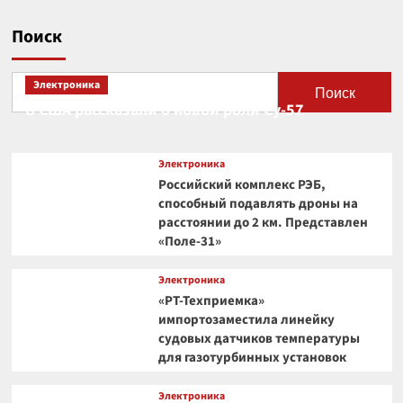
Поиск
Электроника
Поиск
В США рассказали о новой роли Су-57
Электроника
Российский комплекс РЭБ,
способный подавлять дроны на
расстоянии до 2 км. Представлен
«Поле-31»
Электроника
«РТ-Техприемка»
импортозаместила линейку
судовых датчиков температуры
для газотурбинных установок
Электроника