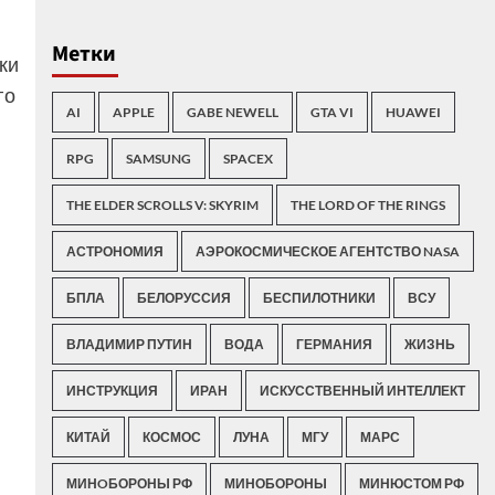
Метки
ки
го
AI
APPLE
GABE NEWELL
GTA VI
HUAWEI
RPG
SAMSUNG
SPACEX
THE ELDER SCROLLS V: SKYRIM
THE LORD OF THE RINGS
АСТРОНОМИЯ
АЭРОКОСМИЧЕСКОЕ АГЕНТСТВО NASA
БПЛА
БЕЛОРУССИЯ
БЕСПИЛОТНИКИ
ВСУ
ВЛАДИМИР ПУТИН
ВОДА
ГЕРМАНИЯ
ЖИЗНЬ
ИНСТРУКЦИЯ
ИРАН
ИСКУССТВЕННЫЙ ИНТЕЛЛЕКТ
КИТАЙ
КОСМОС
ЛУНА
МГУ
МАРС
МИНOБОРОНЫ РФ
МИНОБОРОНЫ
МИНЮСТОМ РФ