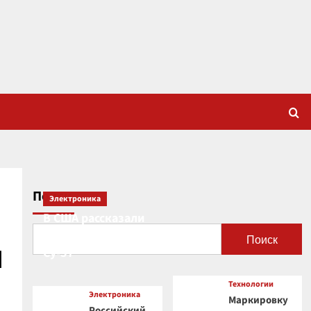
Поиск
Электроника
В США рассказали
о новой роли
Поиск
й
Су-57
Технологии
Электроника
Маркировку
Российский