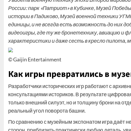
России: парк «Патриот» в Кубинке, Музей Побед
истории в Падиково, Музей военной техники УГМ
единицы, и не всегда есть возможность до них 
видеоигры, где ту же бронетехнику, авиацию и 
характеристики и даже сесть в кресло пилота, м
© Gaijin Entertainment
Как игры превратились в музе
Разработчики исторических игр работают с архи
консультациями историков. В результате цифрова
только внешний силуэт, но и толщину брони на отд
реальный угол поворота башни.
По сравнению с музейным экспонатом игра даёт н
сторон, приблизить практически любую деталь, уви