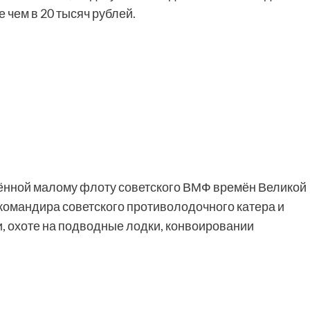
 чем в 20 тысяч рублей.
щённой малому флоту советского ВМФ времён Великой
 командира советского противолодочного катера и
, охоте на подводные лодки, конвоировании