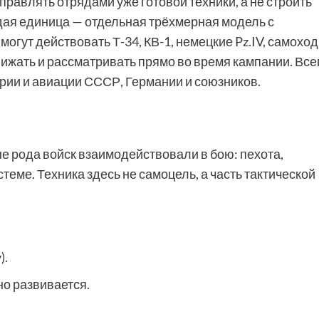
правлять отрядами уже готовой техники, а не строить
дая единица — отдельная трёхмерная модель с
огут действовать Т-34, КВ-1, немецкие Pz.IV, самоход
лижать и рассматривать прямо во время кампании. Все
рии и авиации СССР, Германии и союзников.
ые рода войск взаимодействовали в бою: пехота,
теме. Техника здесь не самоцель, а часть тактической
).
но развивается.