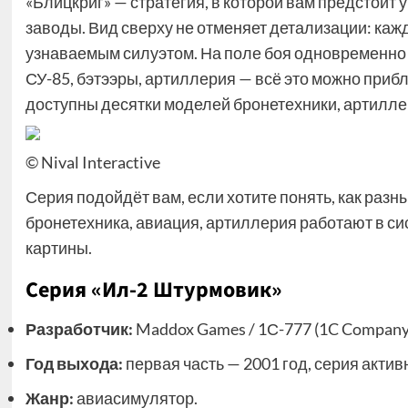
«Блицкриг» — стратегия, в которой вам предстоит у
заводы. Вид сверху не отменяет детализации: каж
узнаваемым силуэтом. На поле боя одновременно м
СУ-85, бэтээры, артиллерия — всё это можно приб
доступны десятки моделей бронетехники, артилле
© Nival Interactive
Серия подойдёт вам, если хотите понять, как разн
бронетехника, авиация, артиллерия работают в сис
картины.
Серия «Ил-2 Штурмовик»
Разработчик:
Maddox Games / 1С-777 (1C Company
Год выхода:
первая часть — 2001 год, серия актив
Жанр:
авиасимулятор.