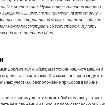
ы на Поклонной горе, Музей отечественной военной
К в Верхней Пышме. Но таких мест на всю страну —
добраться. Альтернативой могут стать российские
флот можно рассмотреть со всех сторон, изучить
ехвода или капитана судна.
и
вными документами, обмерами сохранившихся машин и
я модель танка или самолёта может воспроизводить н
ельных участках, расположение приборов в кабине,
есколько преимуществ: можно обойти машину со всех
деть её в движении и в бою, а рядом с моделью обычн