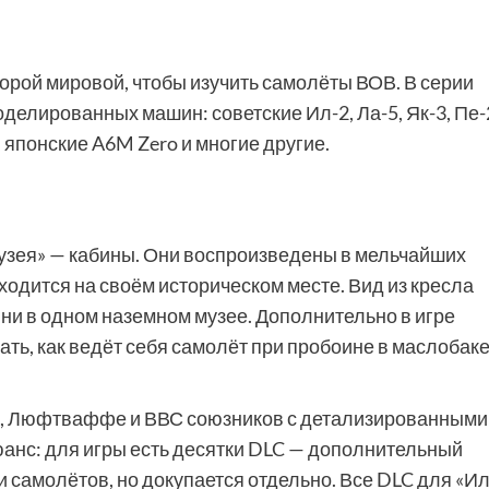
рой мировой, чтобы изучить самолёты ВОВ. В серии
делированных машин: советские Ил-2, Ла-5, Як-3, Пе-
, японские A6M Zero и многие другие.
музея» — кабины. Они воспроизведены в мельчайших
ходится на своём историческом месте. Вид из кресла
 ни в одном наземном музее. Дополнительно в игре
ь, как ведёт себя самолёт при пробоине в маслобак
ВС, Люфтваффе и ВВС союзников с детализированными
анс: для игры есть десятки DLC — дополнительный
и самолётов, но докупается отдельно. Все DLC для «Ил