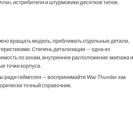
лли», истребители и штурмовики десятков типов,
ожно вращать модель, приближать отдельные детали,
теристиками. Степень детализации — одна из
емость по зонам, внутреннее расположение экипажа 
е точки корпуса.
ы ради геймплея — воспринимайте War Thunder как
сторически точный справочник.