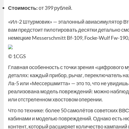
Стоимость:
от 399 рублей.
«Ил-2 Штурмовик» — эталонный авиасимулятор Вто
вам предстоит пилотировать десятки детально смо
немецкие Messerschmitt Bf-109, Focke-Wulf Fw-190
© 1CGS
Главная особенность с точки зрения «цифрового 
деталях: каждый прибор, рычаг, переключатель на
Ла-5 или «Мессершмитта» — это то, что не увидишь
реализована модель повреждений: можно наблюдат
или отстреленном хвостовом оперении.
Что по технике: более 50 самолётов советских В
кабинами и моделью повреждений. Однако есть ню
контент, который расширяет количество кампаний 