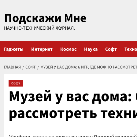
Перейти
Подскажи Мне
к
содержимому
НАУЧНО-ТЕХНИЧЕСКИЙ ЖУРНАЛ.
Гаджеты
Интернет
Космос
Наука
Софт
Техн
ГЛАВНАЯ
СОФТ
МУЗЕЙ У ВАС ДОМА: 6 ИГР, ГДЕ МОЖНО РАССМОТР
Софт
Музей у вас дома:
рассмотреть техн
Увидеть военную технику эпохи Второй мировой 