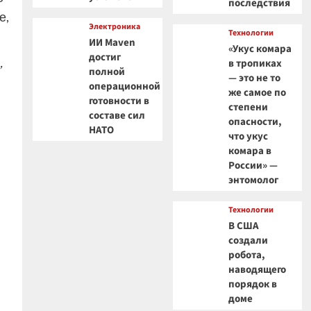
последствия
е,
Электроника
Технологии
ИИ Maven
«Укус комара
достиг
,
в тропиках
полной
— это не то
операционной
же самое по
готовности в
степени
составе сил
опасности,
НАТО
что укус
комара в
России» —
энтомолог
Технологии
В США
создали
робота,
наводящего
порядок в
доме