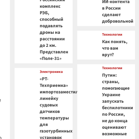
ИИ-контента
комплекс
в России
РЭБ,
сделают
способный
добровольной
подавлять
дроны на
Технологии
расстоянии
Как понять,
до 2 км.
что вам
Представлен
врут?
«Поле-31»
Технологии
Электроника
Путин:
«РТ-
страны,
Техприемка»
помогающие
импортозаместила
Украине
линейку
е
запускать
судовых
беспилотники
датчиков
по России,
температуры
не до конца
для
оценивают
газотурбинных
возможные
о
установок