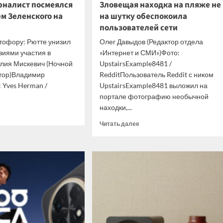
налист посмеялся
Зловещая находка на пляже не
м Зеленского на
на шутку обеспокоила
пользователей сети
тофору: Рютте унизил
Олег Давыдов (Редактор отдела
виями участия в
«Интернет и СМИ»)Фото:
ия Мискевич (Ночной
UpstairsExample8481 /
тор)Владимир
RedditПользователь Reddit с ником
 Yves Herman /
UpstairsExample8481 выложил на
портале фотографию необычной
находки,...
итать
ше
Прочитать
Читать далее
больше
дный
о
алист
Зловещая
еялся
находка
на
ением
пляже
нского
не
на
ите
шутку
О
обеспокоила