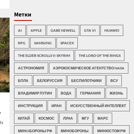
Метки
AI
APPLE
GABE NEWELL
GTA VI
HUAWEI
RPG
SAMSUNG
SPACEX
THE ELDER SCROLLS V: SKYRIM
THE LORD OF THE RINGS
АСТРОНОМИЯ
АЭРОКОСМИЧЕСКОЕ АГЕНТСТВО NASA
БПЛА
БЕЛОРУССИЯ
БЕСПИЛОТНИКИ
ВСУ
ВЛАДИМИР ПУТИН
ВОДА
ГЕРМАНИЯ
ЖИЗНЬ
ИНСТРУКЦИЯ
ИРАН
ИСКУССТВЕННЫЙ ИНТЕЛЛЕКТ
?
КИТАЙ
КОСМОС
ЛУНА
МГУ
МАРС
ty
МИНOБОРОНЫ РФ
МИНОБОРОНЫ
МИНЮСТОМ РФ