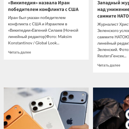
«Википедия» назвала Иран
Западный жур
победителем конфликта с США
над унижение
саммите НАТО
Иран был указан победителем
конфликта с США и Израилем в
Журналист Хрис
«Википедии»Евгений Силаев (Ночной
Зеленского усло
линейный редактор)Фото: Maksim
саммите НАТОЮл
Konstantinov / Global Look...
линейный редак
Зеленский. Фото:
Прочитать
Читать далее
ReutersГенсек...
больше
о
Проч
Читать далее
«Википедия»
боль
назвала
о
Иран
Запа
победителем
журн
конфликта
посм
с
над
США
униж
Зеле
на
самм
НАТ