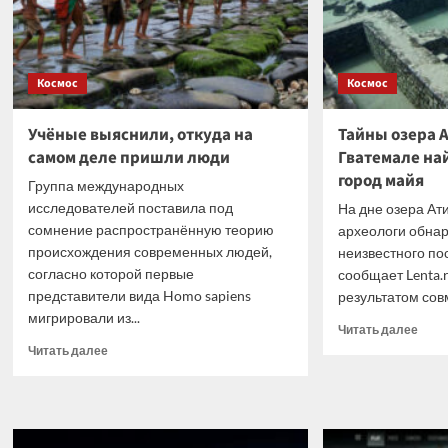
Космос
Космос
Учёные выяснили, откуда на
Тайны озера А
самом деле пришли люди
Гватемале на
город майя
Группа международных
исследователей поставила под
На дне озера Ат
сомнение распространённую теорию
археологи обна
происхождения современных людей,
неизвестного по
согласно которой первые
сообщает Lenta.
представители вида Homo sapiens
результатом сов
мигрировали из...
Проч
Читать далее
боль
Прочитать
Читать далее
о
больше
Тайн
о
озер
Учёные
Атит
выяснили,
в
откуда