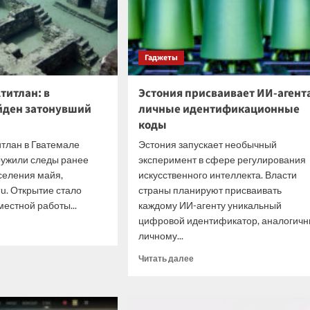
Гаджеты
титлан: в
Эстония присваивает ИИ-агент
йден затонувший
личные идентификационные
коды
итлан в Гватемале
Эстония запускает необычный
ружили следы ранее
эксперимент в сфере регулирования
селения майя,
искусственного интеллекта. Власти
ru. Открытие стало
страны планируют присваивать
местной работы...
каждому ИИ-агенту уникальный
цифровой идентификатор, аналогич
итать
личному...
ше
Прочитать
Читать далее
ы
больше
а
о
лан:
Эстония
присваивает