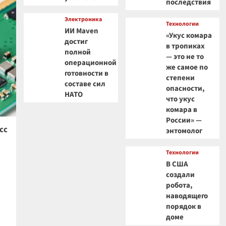
последствия
Электроника
Технологии
ИИ Maven
«Укус комара
достиг
в тропиках
полной
— это не то
операционной
же самое по
готовности в
степени
составе сил
опасности,
НАТО
что укус
комара в
России» —
сс
энтомолог
Технологии
В США
создали
робота,
наводящего
порядок в
доме