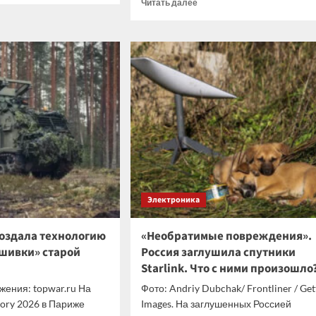
Прочитать
Читать далее
больше
о
G
Samsung
вили
перейдет
енный
на
м
техпроцесс
1d
DRAM
рником
как
минимум
в
конце
2027
года
Электроника
создала технологию
«Необратимые повреждения».
шивки» старой
Россия заглушила спутники
Starlink. Что с ними произошло
жения: topwar.ru На
Фото: Andriy Dubchak/ Frontliner / Get
tory 2026 в Париже
Images. На заглушенных Россией