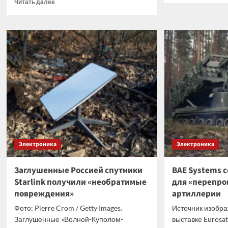
Прочитать
Читать далее
о
больше
В
о
PUB
В
доба
основе
врем
мини-
режи
ПК
с
ACEMAGIC
ИИ-
Kron
напа
Mini
K5
расположится
процессор
Intel
Core
Электроника
Электроника
5
320
Заглушенные Россией спутники
BAE Systems 
Starlink получили «необратимые
для «перепро
повреждения»
артиллерии
Фото: Pierre Crom / Getty Images.
Источник изобра
Заглушенные «Волной-Куполом-
выставке Eurosa