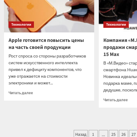
Технологии
Технологии
Apple готовится повысить цены
Компания «М.
на часть своей продукции
продажи смар
15 Max
Рост спроса со стороны разработчиков
систем искусственного интеллекта
В «М.Видео» ста
привел к дефициту компонентов, что
смартфона Huawe
уже отражается на стоимости
Новинка идеальн
электроники и может...
подарка маме, п
дедушке, поскольк
Прочитать
Читать далее
больше
Проч
Читать далее
о
боль
Apple
о
готовится
Комп
повысить
«М.В
цены
запу
Пагинация
на
Назад
1
25
26
прод
27
…