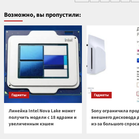
часть
смар
записей
своей
Huaw
Возможно, вы пропустили:
продукции
nova
15
Max
Гаджеты
Гаджеты
Линейка Intel Nova Lake может
Sony ограничила про
получить модели с 18 ядрами и
внешнего дисковода 
увеличенным кэшем
из-за большого спрос