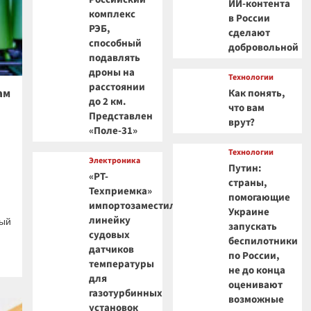
ИИ-контента
комплекс
в России
РЭБ,
сделают
способный
добровольной
подавлять
дроны на
Технологии
расстоянии
ам
Как понять,
до 2 км.
что вам
Представлен
врут?
«Поле-31»
Технологии
Электроника
Путин:
«РТ-
страны,
Техприемка»
помогающие
импортозаместила
Украине
линейку
ный
запускать
судовых
беспилотники
датчиков
по России,
температуры
не до конца
для
оценивают
газотурбинных
возможные
установок