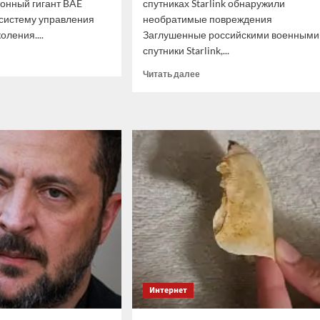
онный гигант BAE
спутниках Starlink обнаружили
 систему управления
необратимые повреждения
оления....
Заглушенные российскими военными
спутники Starlink,...
итать
ше
Прочитать
Читать далее
больше
о
ms
«Необратимые
ала
повреждения».
ологию
Россия
заглушила
епрошивки»
спутники
ой
Starlink.
ллерии
Что
с
ними
произошло?
Интернет