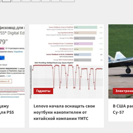
тфона
Galaxystore
ei
состоялась
презентация
интерьерной
колонки
Music
Studio
Гаджеты
Электрон
дажу
Lenovo начала оснащать свои
В США ра
для PS5
ноутбуки накопителем от
Су-57
а
китайской компании YMTC