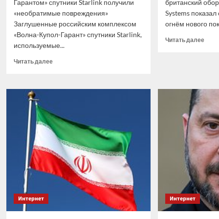
Гарантом» спутники Starlink получили
британский обор
«необратимые повреждения»
Systems показал
Заглушенные российским комплексом
огнём нового пок
«Волна-Купол-Гарант» спутники Starlink,
Проч
Читать далее
используемые...
боль
о
Прочитать
Читать далее
BAE
больше
Syste
о
созд
Заглушенные
техн
Россией
для
спутники
«пер
Starlink
стар
получили
арти
«необратимые
повреждения»
Интернет
Интернет