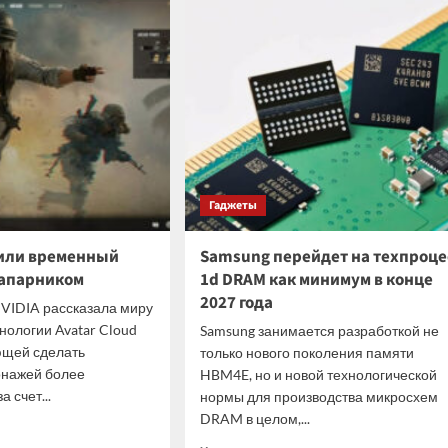
емале
ИИ-
ен
агентам
нувший
личные
д
идентификационные
коды
Гаджеты
или временный
Samsung перейдет на техпроце
напарником
1d DRAM как минимум в конце
2027 года
NVIDIA рассказала миру
нологии Avatar Cloud
Samsung занимается разработкой не
ющей сделать
только нового поколения памяти
онажей более
HBM4E, но и новой технологической
 счет...
нормы для производства микросхем
DRAM в целом,...
итать
ше