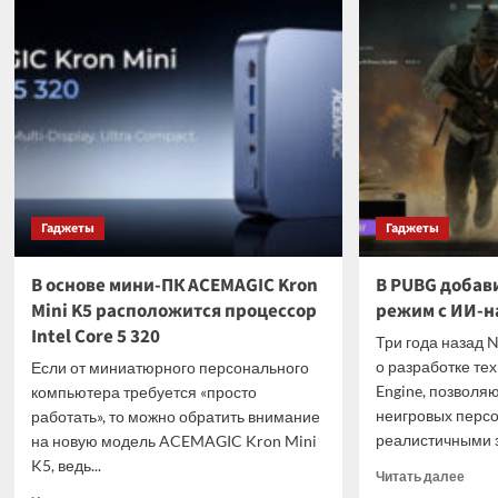
Гват
на
найд
самом
зато
деле
горо
пришли
майя
люди
Гаджеты
Гаджеты
В основе мини-ПК ACEMAGIC Kron
В PUBG добав
Mini K5 расположится процессор
режим с ИИ-
Intel Core 5 320
Три года назад 
о разработке тех
Если от миниатюрного персонального
Engine, позволя
компьютера требуется «просто
неигровых перс
работать», то можно обратить внимание
реалистичными за
на новую модель ACEMAGIC Kron Mini
K5, ведь...
Проч
Читать далее
боль