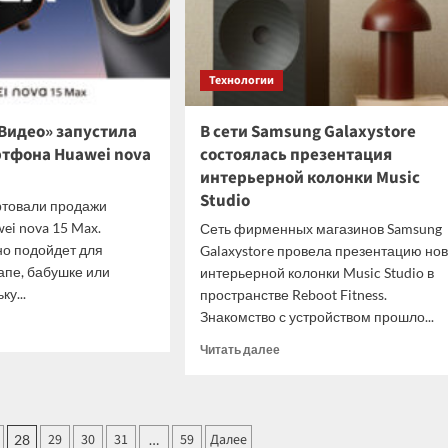
пользователей
сети
Технологии
Видео» запустила
В сети Samsung Galaxystore
тфона Huawei nova
состоялась презентация
интерьерной колонки Music
Studio
ртовали продажи
i nova 15 Max.
Сеть фирменных магазинов Samsung
о подойдет для
Galaxystore провела презентацию но
апе, бабушке или
интерьерной колонки Music Studio в
у...
пространстве Reboot Fitness.
Знакомство с устройством прошло...
итать
ше
Прочитать
Читать далее
больше
ания
о
идео»
В
стила
сети
ажи
29
30
31
59
Далее
28
…
Samsung