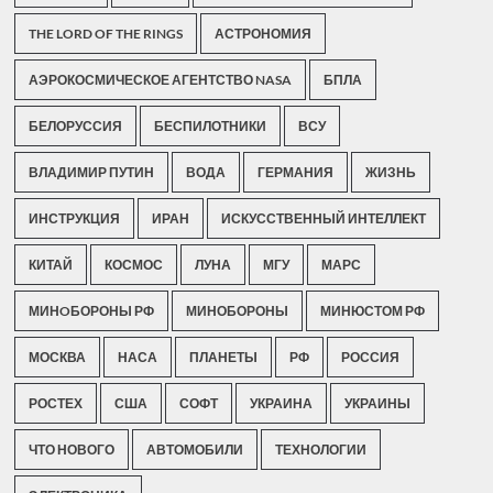
THE LORD OF THE RINGS
АСТРОНОМИЯ
АЭРОКОСМИЧЕСКОЕ АГЕНТСТВО NASA
БПЛА
БЕЛОРУССИЯ
БЕСПИЛОТНИКИ
ВСУ
ВЛАДИМИР ПУТИН
ВОДА
ГЕРМАНИЯ
ЖИЗНЬ
ИНСТРУКЦИЯ
ИРАН
ИСКУССТВЕННЫЙ ИНТЕЛЛЕКТ
КИТАЙ
КОСМОС
ЛУНА
МГУ
МАРС
МИНOБОРОНЫ РФ
МИНОБОРОНЫ
МИНЮСТОМ РФ
МОСКВА
НАСА
ПЛАНЕТЫ
РФ
РОССИЯ
РОСТЕХ
США
СОФТ
УКРАИНА
УКРАИНЫ
ЧТО НОВОГО
АВТОМОБИЛИ
ТЕХНОЛОГИИ