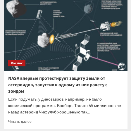
Российской
академии
образования
пройдут
выборы
академиков
и
членов-
корреспондентов
Космос
NASA впервые протестирует защиту Земли от
астероидов, запустив к одному из них ракету с
зондом
Если подумать, у динозавров, например, не было
космической программы. Вообще. Так что 65 миллионов лет
назад астероид Чиксулуб хорошенько так...
Прочитать
Читать далее
больше