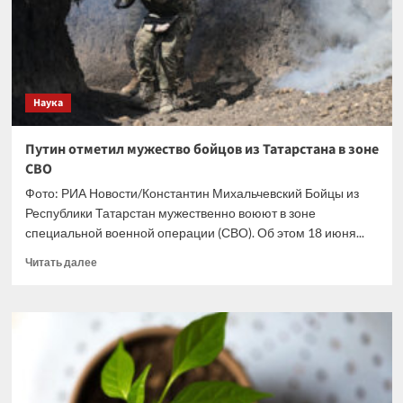
украинских
беспилотника
Наука
Путин отметил мужество бойцов из Татарстана в зоне
СВО
Фото: РИА Новости/Константин Михальчевский Бойцы из
Республики Татарстан мужественно воюют в зоне
специальной военной операции (СВО). Об этом 18 июня...
Прочитать
Читать далее
больше
о
Путин
отметил
мужество
бойцов
из
Татарстана