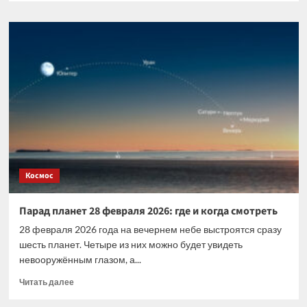
о
Парад
планет
в
июне
2026:
когда
смотреть
и
почему
Меркурий
исчезнет
раньше
Космос
всех
Парад планет 28 февраля 2026: где и когда смотреть
28 февраля 2026 года на вечернем небе выстроятся сразу
шесть планет. Четыре из них можно будет увидеть
невооружённым глазом, а...
Прочитать
Читать далее
больше
о