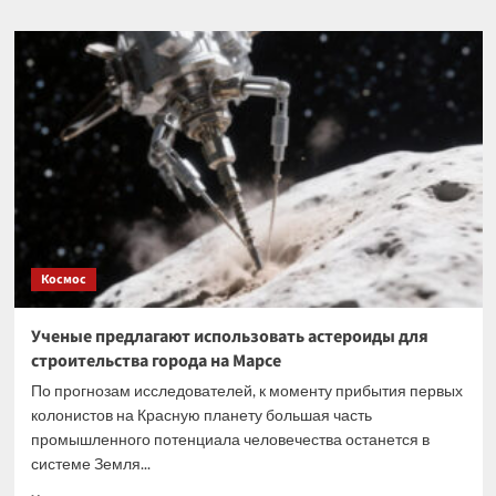
о
Учительница
забрала
у
детей
смартфоны.
То,
что
произошло
дальше,
удивило
всех
Космос
Ученые предлагают использовать астероиды для
строительства города на Марсе
По прогнозам исследователей, к моменту прибытия первых
колонистов на Красную планету большая часть
промышленного потенциала человечества останется в
системе Земля...