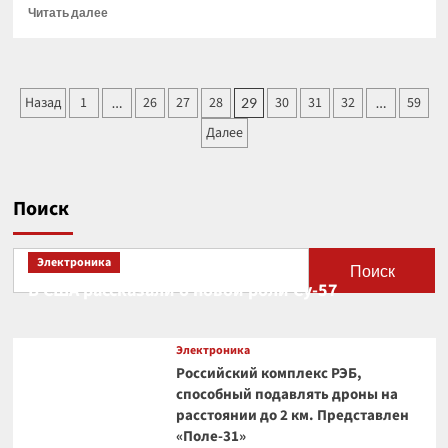
Прочитать
Читать далее
больше
о
Ученые
считают,
Пагинация
Назад
1
26
27
28
30
31
32
59
…
29
…
что
записей
Европа
Далее
может
быть
заселена
жизнью
Поиск
с
Земли
Электроника
Поиск
В США рассказали о новой роли Су-57
Электроника
Российский комплекс РЭБ,
способный подавлять дроны на
расстоянии до 2 км. Представлен
«Поле-31»