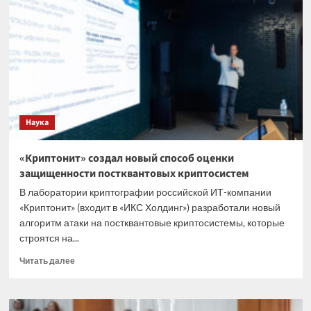
условиях.
Ученые
рассказали
о
растениях
на
станции
в
Антарктиде
Наука
«Криптонит» создал новый способ оценки
защищенности постквантовых криптосистем
В лаборатории криптографии российской ИТ-компании
«Криптонит» (входит в «ИКС Холдинг») разработали новый
алгоритм атаки на постквантовые криптосистемы, которые
строятся на...
Прочитать
Читать далее
больше
о
«Криптонит»