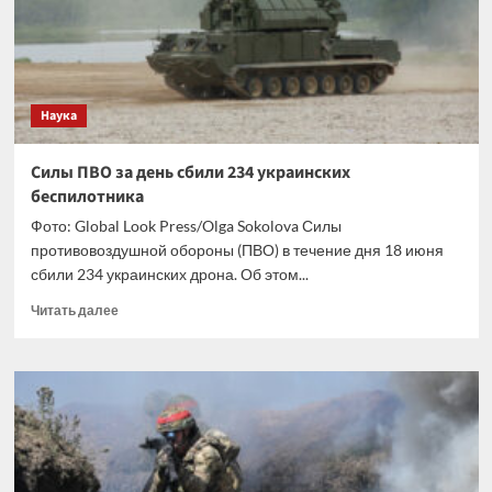
ВСУ
и
четыре
крылатые
ракеты
Наука
«Фламинго»
Силы ПВО за день сбили 234 украинских
беспилотника
Фото: Global Look Press/Olga Sokolova Силы
противовоздушной обороны (ПВО) в течение дня 18 июня
сбили 234 украинских дрона. Об этом...
Прочитать
Читать далее
больше
о
Силы
ПВО
за
день
сбили
234