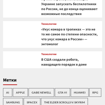
Украине запускать беспилотники
по России, не до конца оценивают
возможные последствия
Технологии
«Укус комара в тропиках — это не
то же самое по степени опасности,
что укус комара в России» —
энтомолог
Технологии
В США создали робота,
наводящего порядок в доме
Метки
AI
APPLE
GABE NEWELL
GTA VI
HUAWEI
RPG
SAMSUNG
SPACEX
THE ELDER SCROLLS V: SKYRIM