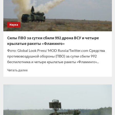
за
этого
весь
мир
Наука
Силы ПВО за сутки сбили 992 дрона ВСУ и четыре
крылатые ракеты «Фламинго»
Фото: Global Look Press/ MOD Russia/Twitter.com Средства
противовоздушной обороны (ПВО) за сутки сбили 992
беспилотника и четыре крылатые ракеты «Фламинго»...
Прочитать
Читать далее
больше
о
Силы
ПВО
за
сутки
сбили
992
дрона