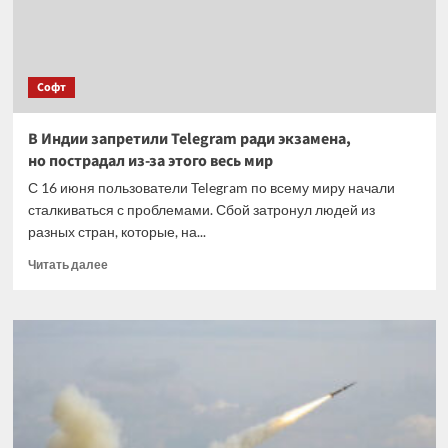
Софт
В Индии запретили Telegram ради экзамена,
но пострадал из-за этого весь мир
С 16 июня пользователи Telegram по всему миру начали
сталкиваться с проблемами. Сбой затронул людей из
разных стран, которые, на...
Прочитать
Читать далее
больше
о
В Индии
запретили
Telegram
ради
экзамена,
но пострадал
из-