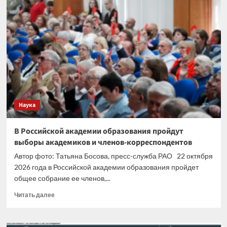
создал
новый
способ
оценки
защищенности
постквантовых
криптосистем
Наука
В Российской академии образования пройдут
выборы академиков и членов-корреспондентов
Автор фото: Татьяна Босова, пресс-служба РАО 22 октября
2026 года в Российской академии образования пройдет
общее собрание ее членов,...
Прочитать
Читать далее
больше
о
В