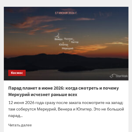
о
NASA
впервые
протестирует
защиту
Земли
от
астероидов,
запустив
к
одному
из
них
Космос
ракету
с
зондом
Парад планет в июне 2026: когда смотреть и почему
Меркурий исчезнет раньше всех
12 июня 2026 года сразу после заката посмотрите на запад:
там соберутся Меркурий, Венера и Юпитер. Это не большой
парад...
Прочитать
Читать далее
больше