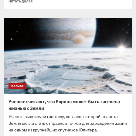
Прочитать
Читать далее
больше
о
Ученые
предлагают
использовать
астероиды
для
строительства
города
на
Марсе
Космос
Ученые считают, что Европа может быть заселена
жизнью с Земли
Ученые выдвинули гипотезу, согласно которой планета
Земля могла стать отправной точкой для зарождения жизни
на одном из крупнейших спутников Юпитера....