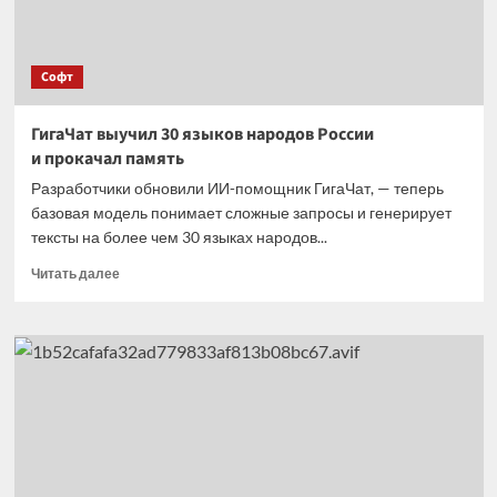
Софт
ГигаЧат выучил 30 языков народов России
и прокачал память
Разработчики обновили ИИ-помощник ГигаЧат, — теперь
базовая модель понимает сложные запросы и генерирует
тексты на более чем 30 языках народов...
Прочитать
Читать далее
больше
о
ГигаЧат
выучил
30 языков
народов
России
и прокачал
память