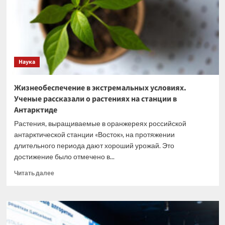
в
зоне
СВО
Наука
Жизнеобеспечение в экстремальных условиях.
Ученые рассказали о растениях на станции в
Антарктиде
Растения, выращиваемые в оранжереях российской
антарктической станции «Восток», на протяжении
длительного периода дают хороший урожай. Это
достижение было отмечено в...
Прочитать
Читать далее
больше
о
Жизнеобеспечение
в
экстремальных