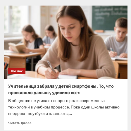
Парад
планет
28
февраля
2026:
где
и
когда
смотреть
Космос
Учительница забрала у детей смартфоны. То, что
произошло дальше, удивило всех
В обществе не утихают споры о роли современных
технологий в учебном процессе. Пока одни школы активно
внедряют ноутбуки и планшеты,...
Прочитать
Читать далее
больше