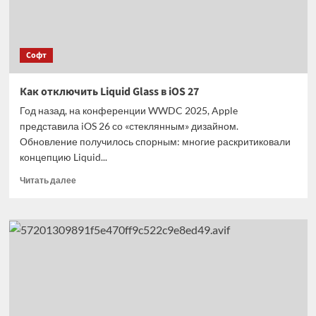
Софт
Как отключить Liquid Glass в iOS 27
Год назад, на конференции WWDC 2025, Apple
представила iOS 26 со «стеклянным» дизайном.
Обновление получилось спорным: многие раскритиковали
концепцию Liquid...
Прочитать
Читать далее
больше
о
Как
отключить
Liquid
Glass
в iOS
27