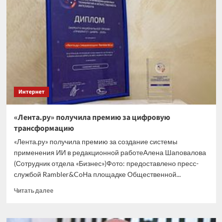
несовершеннолетним
россиянам
со
словами
«вы
в
дебилов
превращаетесь»
Интернет
«Лента.ру» получила премию за цифровую
трансформацию
«Лента.ру» получила премию за создание системы
применения ИИ в редакционной работеАлена Шаповалова
(Сотрудник отдела «‎Бизнес»)Фото: предоставлено пресс-
службой Rambler&CoНа площадке Общественной...
Прочитать
Читать далее
больше
о
«Лента.ру»