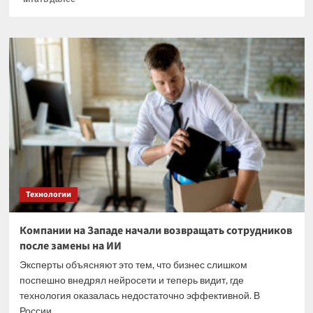
больше
о
Задушить
в
объятиях:
зачем
российские
банки
начали
входить
в
капитал
крупнейших
маркетплейсов?
Технологии
Комментарий
Семена
Новопрудского
Компании на Западе начали возвращать сотрудников
после замены на ИИ
Эксперты объясняют это тем, что бизнес слишком
поспешно внедрял нейросети и теперь видит, где
технология оказалась недостаточно эффективной. В
России...