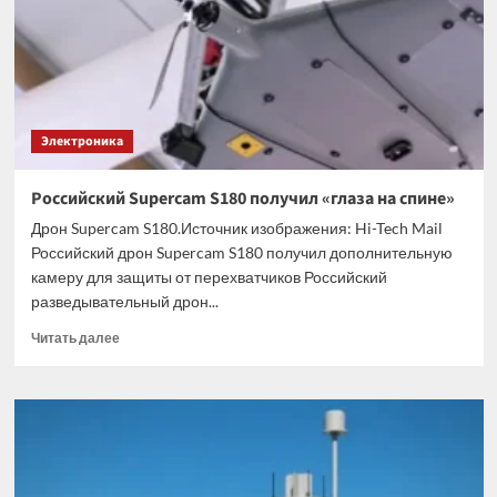
стоимости
консоли
Claw
8
EX
AI+
Электроника
Российский Supercam S180 получил «глаза на спине»
Дрон Supercam S180.Источник изображения: Hi-Tech Mail
Российский дрон Supercam S180 получил дополнительную
камеру для защиты от перехватчиков Российский
разведывательный дрон...
Прочитать
Читать далее
больше
о
Российский
Supercam
S180
получил
«глаза