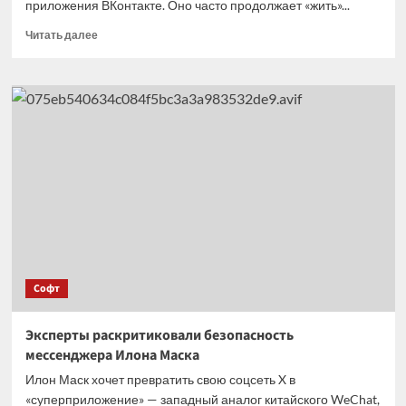
приложения ВКонтакте. Оно часто продолжает «жить»...
Прочитать
Читать далее
больше
о
Как
заставить
приложение
ВКонтакте
меньше
потреблять
трафик
в фоне
Софт
Эксперты раскритиковали безопасность
мессенджера Илона Маска
Илон Маск хочет превратить свою соцсеть X в
«суперприложение» — западный аналог китайского WeChat,