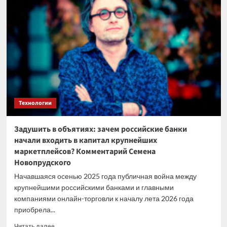
в
прелестях
Евросоюза
Технологии
Задушить в объятиях: зачем российские банки
начали входить в капитал крупнейших
маркетплейсов? Комментарий Семена
Новопрудского
Начавшаяся осенью 2025 года публичная война между
крупнейшими российскими банками и главными
компаниями онлайн-торговли к началу лета 2026 года
приобрела...
Прочитать
Читать далее