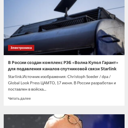
«шумовом
ковре»
для
защиты
от
БПЛА
Электроника
В России создан комплекс РЭБ «Волна Купол Гарант»
для подавления каналов спутниковой связи Starlink
Starlink.Источник изображения: Christoph Soeder / dpa /
Global Look Press ЦАМТО, 17 июня. В России разработан и
поставлен в войска...
Прочитать
Читать далее
больше
о
В
России
создан