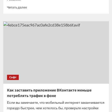
Прочитать
Читать далее
больше
о
Компании
на
Западе
начали
возвращать
сотрудников
после
замены
на
ИИ
Софт
Как заставить приложение ВКонтакте меньше
потреблять трафик в фоне
Если вы замечаете, что мобильный интернет заканчивается
гораздо быстрее, чем хотелось бы, проверьте настройки