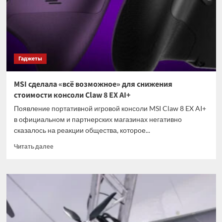
покупателей:
её
купило
более
10
немецких
Гаджеты
геймеров
MSI сделала «всё возможное» для снижения
стоимости консоли Claw 8 EX AI+
Появление портативной игровой консоли MSI Claw 8 EX AI+
в официальном и партнерских магазинах негативно
сказалось на реакции общества, которое...
Прочитать
Читать далее
больше
о
MSI
сделала
«всё
возможное»
для
снижения