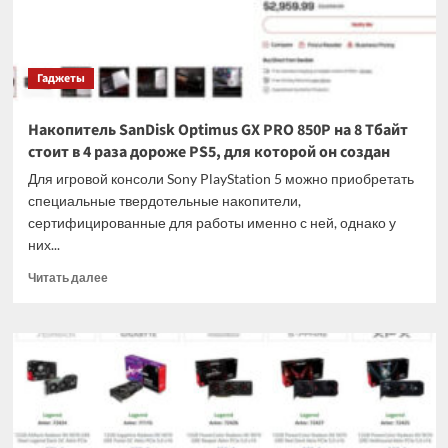
продукты
Apple
из-
за
Гаджеты
кризиса
памяти
Накопитель SanDisk Optimus GX PRO 850P на 8 Тбайт
стоит в 4 раза дороже PS5, для которой он создан
Для игровой консоли Sony PlayStation 5 можно приобретать
специальные твердотельные накопители,
сертифицированные для работы именно с ней, однако у
них...
Прочитать
Читать далее
больше
о
Накопитель
SanDisk
Optimus
GX
PRO
850P
на