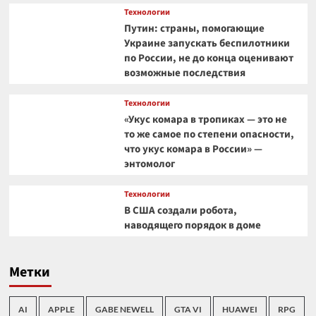
Технологии
Путин: страны, помогающие
Украине запускать беспилотники
по России, не до конца оценивают
возможные последствия
Технологии
«Укус комара в тропиках — это не
то же самое по степени опасности,
что укус комара в России» —
энтомолог
Технологии
В США создали робота,
наводящего порядок в доме
Метки
AI
APPLE
GABE NEWELL
GTA VI
HUAWEI
RPG