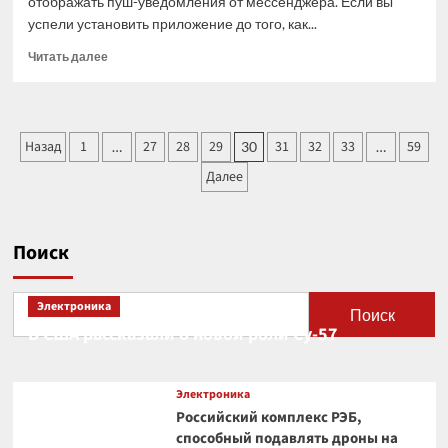
отображать пуш-уведомления от мессенджера. Если вы
успели установить приложение до того, как...
Прочитать
Читать далее
больше
о
Как
настроить
Пагинация
Назад
1
27
28
29
31
32
33
59
…
30
…
уведомления
записей
из «Макса»
Далее
на iPhone
без
App
Store
Поиск
Электроника
Поиск
В США рассказали о новой роли Су-57
Электроника
Российский комплекс РЭБ,
способный подавлять дроны на