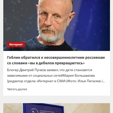
комплекс
РЭБ
«Волна
Купол
Гарант»
для
подавления
каналов
спутниковой
Интернет
связи
Starlink
Гоблин обратился к несовершеннолетним россиянам
со словами «вы в дебилов превращаетесь»
Блогер Дмитрий Пучков заявил, что дети становятся
зависимыми от социальных сетейМария Большакова
(редактор отдела «Интернет и СМИ»)Фото: Илья Питалев /...
Прочитать
Читать далее
больше
о
Гоблин
обратился
к