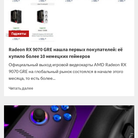
8
Тбайт
стоит
в
4
Гаджеты
раза
дороже
PS5,
Radeon RX 9070 GRE нашла первых покупателей: её
для
купило более 10 немецких геймеров
которой
он
Официальный выход игровой видеокарты AMD Radeon RX
создан
9070 GRE на глобальный рынок состоялся в начале этого
месяца, то есть более...
Прочитать
Читать далее
больше
о
Radeon
RX
9070
GRE
нашла
первых