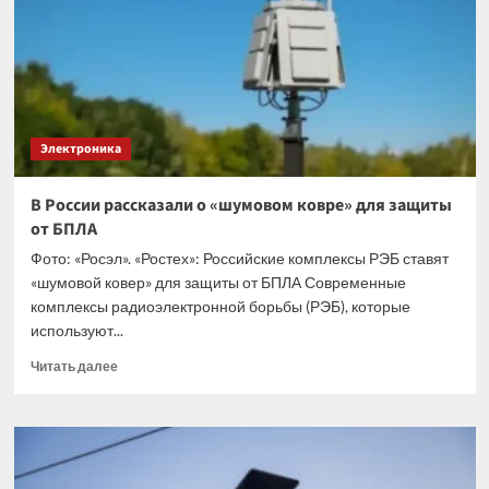
на
спине»
Электроника
В России рассказали о «шумовом ковре» для защиты
от БПЛА
Фото: «Росэл». «Ростех»: Российские комплексы РЭБ ставят
«шумовой ковер» для защиты от БПЛА Современные
комплексы радиоэлектронной борьбы (РЭБ), которые
используют...
Прочитать
Читать далее
больше
о
В
России
рассказали
о