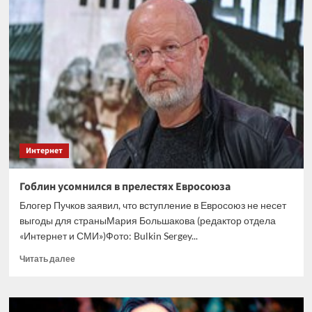
получила
премию
за
цифровую
трансформацию
Интернет
Гоблин усомнился в прелестях Евросоюза
Блогер Пучков заявил, что вступление в Евросоюз не несет
выгоды для страныМария Большакова (редактор отдела
«Интернет и СМИ»)Фото: Bulkin Sergey...
Прочитать
Читать далее
больше
о
Гоблин
усомнился