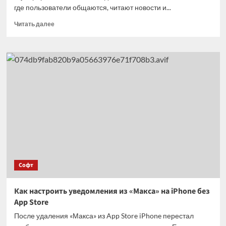
где пользователи общаются, читают новости и...
Прочитать
Читать далее
больше
о
Эксперты
раскритиковали
безопасность
мессенджера
Илона
Маска
Софт
Как настроить уведомления из «Макса» на iPhone без
App Store
После удаления «Макса» из App Store iPhone перестал