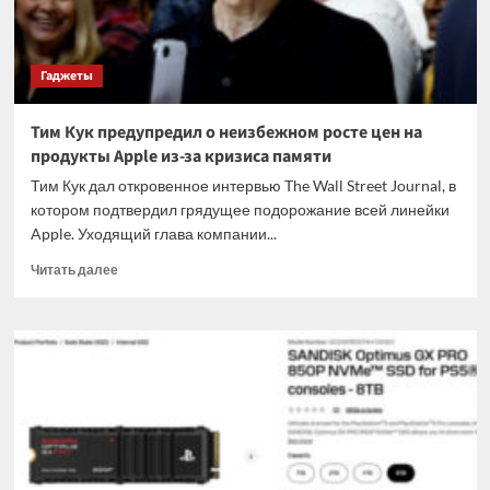
Гаджеты
Тим Кук предупредил о неизбежном росте цен на
продукты Apple из-за кризиса памяти
Тим Кук дал откровенное интервью The Wall Street Journal, в
котором подтвердил грядущее подорожание всей линейки
Apple. Уходящий глава компании...
Прочитать
Читать далее
больше
о
Тим
Кук
предупредил
о
неизбежном
росте
цен
на