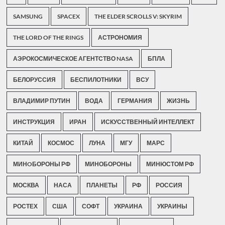
SAMSUNG
SPACEX
THE ELDER SCROLLS V: SKYRIM
THE LORD OF THE RINGS
АСТРОНОМИЯ
АЭРОКОСМИЧЕСКОЕ АГЕНТСТВО NASA
БПЛА
БЕЛОРУССИЯ
БЕСПИЛОТНИКИ
ВСУ
ВЛАДИМИР ПУТИН
ВОДА
ГЕРМАНИЯ
ЖИЗНЬ
ИНСТРУКЦИЯ
ИРАН
ИСКУССТВЕННЫЙ ИНТЕЛЛЕКТ
КИТАЙ
КОСМОС
ЛУНА
МГУ
МАРС
МИНOБОРОНЫ РФ
МИНОБОРОНЫ
МИНЮСТОМ РФ
МОСКВА
НАСА
ПЛАНЕТЫ
РФ
РОССИЯ
РОСТЕХ
США
СОФТ
УКРАИНА
УКРАИНЫ