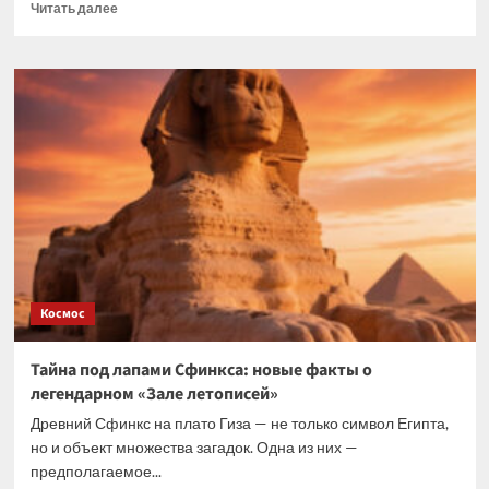
Прочитать
Читать далее
больше
о
Под
горой
Арарат:
ученые
готовятся
раскрыть
тайну
Ноева
ковчега
Космос
Тайна под лапами Сфинкса: новые факты о
легендарном «Зале летописей»
Древний Сфинкс на плато Гиза — не только символ Египта,
но и объект множества загадок. Одна из них —
предполагаемое...