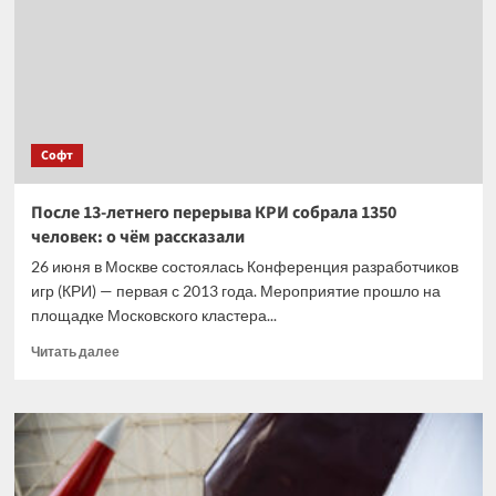
государственного
реестра
мобильных
телефонов
Софт
После 13-летнего перерыва КРИ собрала 1350
человек: о чём рассказали
26 июня в Москве состоялась Конференция разработчиков
игр (КРИ) — первая с 2013 года. Мероприятие прошло на
площадке Московского кластера...
Прочитать
Читать далее
больше
о
После
13-
летнего
перерыва
КРИ