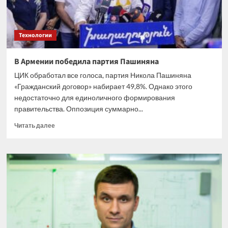
Технологии
В Армении победила партия Пашиняна
ЦИК обработал все голоса, партия Никола Пашиняна
«Гражданский договор» набирает 49,8%. Однако этого
недостаточно для единоличного формирования
правительства. Оппозиция суммарно...
Прочитать
Читать далее
больше
о
В
Армении
победила
партия
Пашиняна