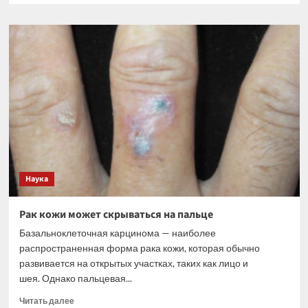
о
Грудное
молоко
способствует
хорошему
сну
у
младенцев
Наука
Рак кожи может скрываться на пальце
Базальноклеточная карцинома — наиболее
распространенная форма рака кожи, которая обычно
развивается на открытых участках, таких как лицо и
шея. Однако пальцевая...
Прочитать
Читать далее