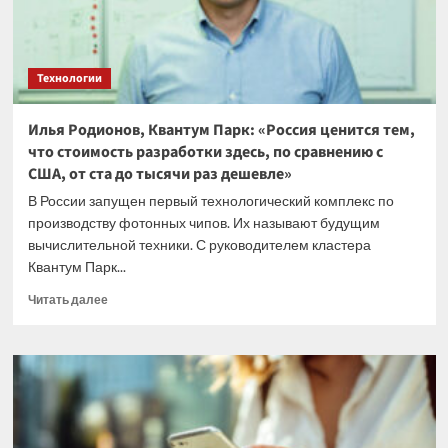
Технологии
Илья Родионов, Квантум Парк: «Россия ценится тем,
что стоимость разработки здесь, по сравнению с
США, от ста до тысячи раз дешевле»
В России запущен первый технологический комплекс по
производству фотонных чипов. Их называют будущим
вычислительной техники. С руководителем кластера
Квантум Парк...
Прочитать
Читать далее
больше
о
Илья
Родионов,
Квантум
Парк:
«Россия