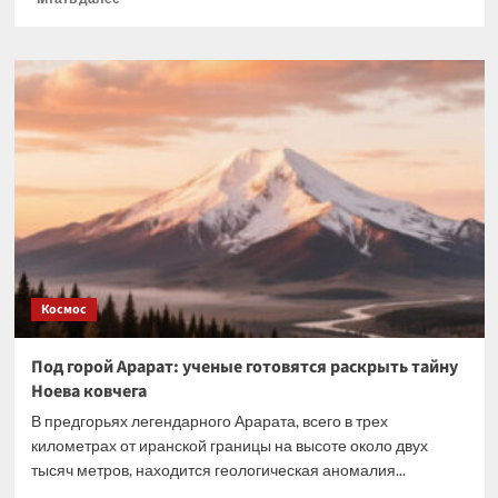
больше
о
Мы
живем
внутри
огромного
мыслящего
существа,
или
Могут
ли
растения
обладать
сознанием?
Космос
Под горой Арарат: ученые готовятся раскрыть тайну
Ноева ковчега
В предгорьях легендарного Арарата, всего в трех
километрах от иранской границы на высоте около двух
тысяч метров, находится геологическая аномалия...