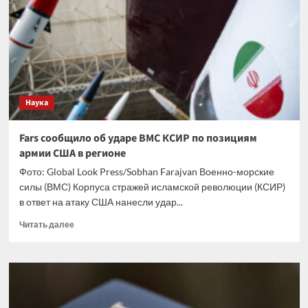
собрала
1350
человек:
о чём
рассказали
Наука
Fars сообщило об ударе ВМС КСИР по позициям
армии США в регионе
Фото: Global Look Press/Sobhan Farajvan Военно-морские
силы (ВМС) Корпуса стражей исламской революции (КСИР)
в ответ на атаку США нанесли удар...
Прочитать
Читать далее
больше
о
Fars
сообщило
об
ударе