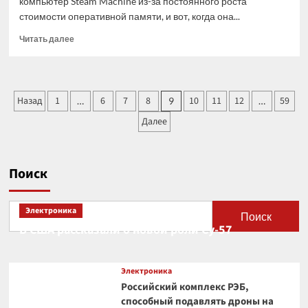
компьютер Steam Machine из-за постоянного роста
стоимости оперативной памяти, и вот, когда она...
Прочитать
Читать далее
больше
о
Всего
лишь
Пагинация
Назад
1
6
7
8
10
11
12
59
…
9
…
за
записей
квартал
Далее
цена
памяти
LPDDR5x
взлетела
Поиск
почти
вдвое
Электроника
Поиск
В США рассказали о новой роли Су-57
Электроника
Российский комплекс РЭБ,
способный подавлять дроны на