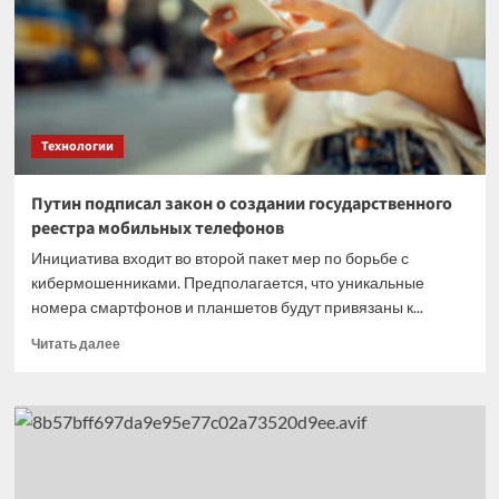
ценится
тем,
что
стоимость
разработки
здесь,
по
Технологии
сравнению
с
США,
Путин подписал закон о создании государственного
от
реестра мобильных телефонов
ста
до
Инициатива входит во второй пакет мер по борьбе с
тысячи
кибермошенниками. Предполагается, что уникальные
раз
номера смартфонов и планшетов будут привязаны к...
дешевле»
Прочитать
Читать далее
больше
о
Путин
подписал
закон
о
создании