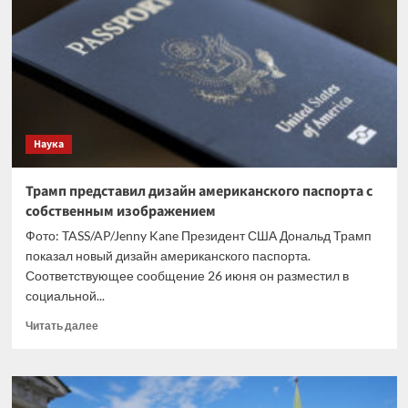
ВМС
КСИР
по
позициям
армии
США
в
регионе
Наука
Трамп представил дизайн американского паспорта с
собственным изображением
Фото: TASS/AP/Jenny Kane Президент США Дональд Трамп
показал новый дизайн американского паспорта.
Соответствующее сообщение 26 июня он разместил в
социальной...
Прочитать
Читать далее
больше
о
Трамп
представил