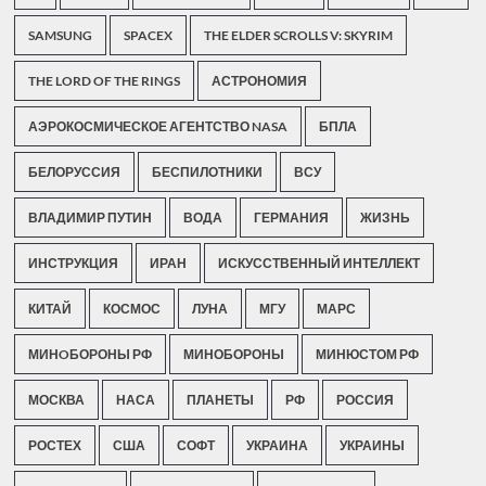
SAMSUNG
SPACEX
THE ELDER SCROLLS V: SKYRIM
THE LORD OF THE RINGS
АСТРОНОМИЯ
АЭРОКОСМИЧЕСКОЕ АГЕНТСТВО NASA
БПЛА
БЕЛОРУССИЯ
БЕСПИЛОТНИКИ
ВСУ
ВЛАДИМИР ПУТИН
ВОДА
ГЕРМАНИЯ
ЖИЗНЬ
ИНСТРУКЦИЯ
ИРАН
ИСКУССТВЕННЫЙ ИНТЕЛЛЕКТ
КИТАЙ
КОСМОС
ЛУНА
МГУ
МАРС
МИНOБОРОНЫ РФ
МИНОБОРОНЫ
МИНЮСТОМ РФ
МОСКВА
НАСА
ПЛАНЕТЫ
РФ
РОССИЯ
РОСТЕХ
США
СОФТ
УКРАИНА
УКРАИНЫ