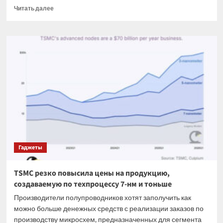
Прочитать
Читать далее
больше
о
Тайна
под
лапами
Сфинкса:
новые
факты
о
легендарном
«Зале
летописей»
Гаджеты
TSMC резко повысила цены на продукцию,
создаваемую по техпроцессу 7-нм и тоньше
Производители полупроводников хотят заполучить как
можно больше денежных средств с реализации заказов по
производству микросхем, предназначенных для сегмента