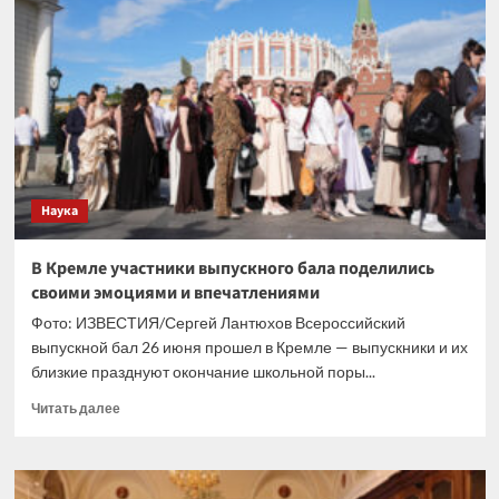
дизайн
американского
паспорта
с
собственным
изображением
Наука
В Кремле участники выпускного бала поделились
своими эмоциями и впечатлениями
Фото: ИЗВЕСТИЯ/Сергей Лантюхов Всероссийский
выпускной бал 26 июня прошел в Кремле — выпускники и их
близкие празднуют окончание школьной поры...
Прочитать
Читать далее
больше
о
В
Кремле