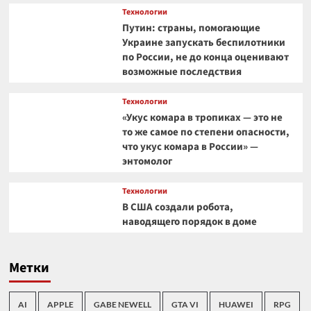
Технологии
Путин: страны, помогающие
Украине запускать беспилотники
по России, не до конца оценивают
возможные последствия
Технологии
«Укус комара в тропиках — это не
то же самое по степени опасности,
что укус комара в России» —
энтомолог
Технологии
В США создали робота,
наводящего порядок в доме
Метки
AI
APPLE
GABE NEWELL
GTA VI
HUAWEI
RPG