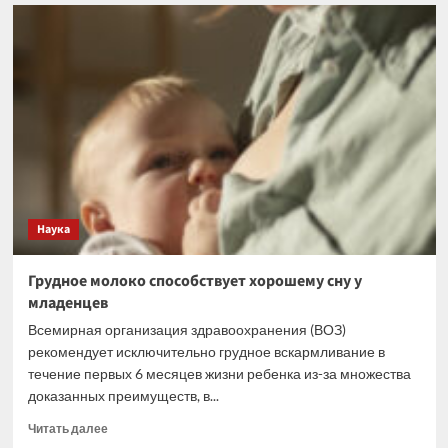
Этические
риски
внедрения
ИИ
в
госуправление
обсудили
на
Невском
форуме
Наука
Грудное молоко способствует хорошему сну у
младенцев
Всемирная организация здравоохранения (ВОЗ)
рекомендует исключительно грудное вскармливание в
течение первых 6 месяцев жизни ребенка из-за множества
доказанных преимуществ, в...
Прочитать
Читать далее
больше