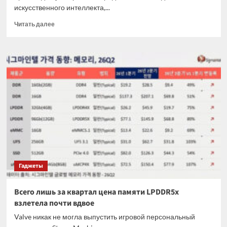
искусственного интеллекта,...
Прочитать
Читать далее
больше
о
TSMC
резко
повысила
цены
на
продукцию,
создаваемую
по
техпроцессу
7-
нм
и
Гаджеты
тоньше
Всего лишь за квартал цена памяти LPDDR5x
взлетела почти вдвое
Valve никак не могла выпустить игровой персональный