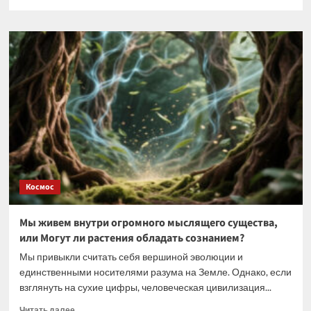
больше
о
Рак
кожи
может
скрываться
на
пальце
Космос
Мы живем внутри огромного мыслящего существа,
или Могут ли растения обладать сознанием?
Мы привыкли считать себя вершиной эволюции и
единственными носителями разума на Земле. Однако, если
взглянуть на сухие цифры, человеческая цивилизация...
Прочитать
Читать далее