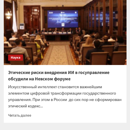
участники
выпускного
бала
поделились
своими
эмоциями
и
впечатлениями
Наука
Этические риски внедрения ИИ в госуправление
обсудили на Невском форуме
Искусственный интеллект становится важнейшим
элементом цифровой трансформации государственного
управления. При этом в России до сих пор не сформирован
этический кодекс...
Прочитать
Читать далее
больше
о